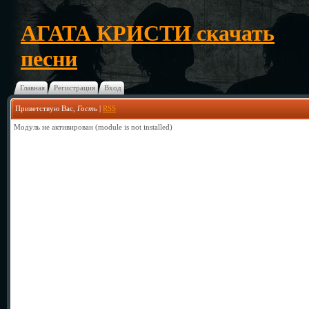
АГАТА КРИСТИ скачать
песни
Главная
Регистрация
Вход
Приветствую Вас
,
Гость
|
RSS
Модуль не активирован (module is not installed)